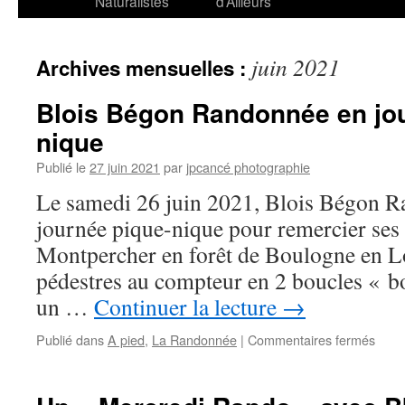
Naturalistes
d’Ailleurs
juin 2021
Archives mensuelles :
Blois Bégon Randonnée en jou
nique
Publié le
27 juin 2021
par
jpcancé photographie
Le samedi 26 juin 2021, Blois Bégon R
journée pique-nique pour remercier ses 
Montpercher en forêt de Boulogne en L
pédestres au compteur en 2 boucles « bo
un …
Continuer la lecture
→
sur
Publié dans
A pied
,
La Randonnée
|
Commentaires fermés
Blois
Bégo
Rand