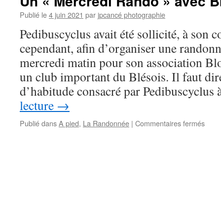
Un « Mercredi Rando » avec Bb
en
jour
Publié le
4 juin 2021
par
jpcancé photographie
pique
Pedibuscyclus avait été sollicité, à son 
niqu
cependant, afin d’organiser une randonn
mercredi matin pour son association B
un club important du Blésois. Il faut dir
d’habitude consacré par Pedibuscyclus
lecture
→
sur
Publié dans
A pied
,
La Randonnée
|
Commentaires fermés
Un
« Mer
Rand
avec
Bbr
le
2
juin
2021