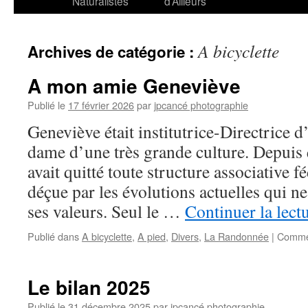
Naturalistes
d’Ailleurs
A bicyclette
Archives de catégorie :
A mon amie Geneviève
Publié le
17 février 2026
par
jpcancé photographie
Geneviève était institutrice-Directrice d’
dame d’une très grande culture. Depuis 
avait quitté toute structure associative f
déçue par les évolutions actuelles qui n
ses valeurs. Seul le …
Continuer la lect
Publié dans
A bicyclette
,
A pied
,
Divers
,
La Randonnée
|
Commen
Le bilan 2025
Publié le
31 décembre 2025
par
jpcancé photographie