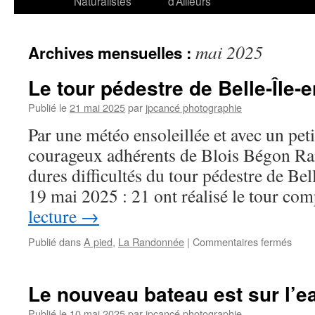
Naturalistes
d’Ailleurs
mai 2025
Archives mensuelles :
Le tour pédestre de Belle-Île-
Publié le
21 mai 2025
par
jpcancé photographie
Par une météo ensoleillée et avec un peti
courageux adhérents de Blois Bégon Ra
dures difficultés du tour pédestre de Be
19 mai 2025 : 21 ont réalisé le tour c
lecture
→
sur
Publié dans
A pied
,
La Randonnée
|
Commentaires fermés
Le
tour
péde
Le nouveau bateau est sur l’e
de
Belle
Publié le
10 mai 2025
par
jpcancé photographie