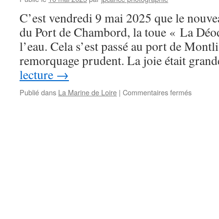
Île-
C’est vendredi 9 mai 2025 que le nouve
en-
Mer
du Port de Chambord, la toue « La Déod
l’eau. Cela s’est passé au port de Montl
remorquage prudent. La joie était gra
lecture
→
sur
Publié dans
La Marine de Loire
|
Commentaires fermés
Le
nouveau
bateau
est
sur
l’eau