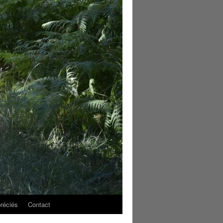
réciés
Contact