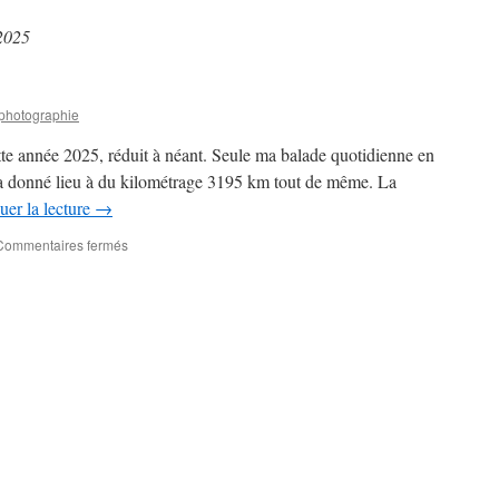
2025
photographie
ette année 2025, réduit à néant. Seule ma balade quotidienne en
donné lieu à du kilométrage 3195 km tout de même. La
uer la lecture
→
sur
Commentaires fermés
Le
bilan
2025