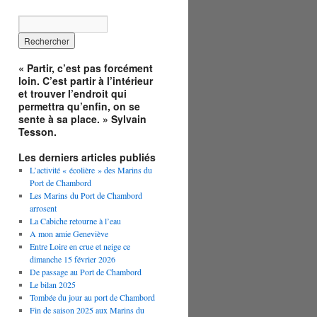
« Partir, c’est pas forcément
loin. C’est partir à l’intérieur
et trouver l’endroit qui
permettra qu’enfin, on se
sente à sa place. » Sylvain
Tesson.
Les derniers articles publiés
L’activité « écolière » des Marins du
Port de Chambord
Les Marins du Port de Chambord
arrosent
La Cabiche retourne à l’eau
A mon amie Geneviève
Entre Loire en crue et neige ce
dimanche 15 février 2026
De passage au Port de Chambord
Le bilan 2025
Tombée du jour au port de Chambord
Fin de saison 2025 aux Marins du