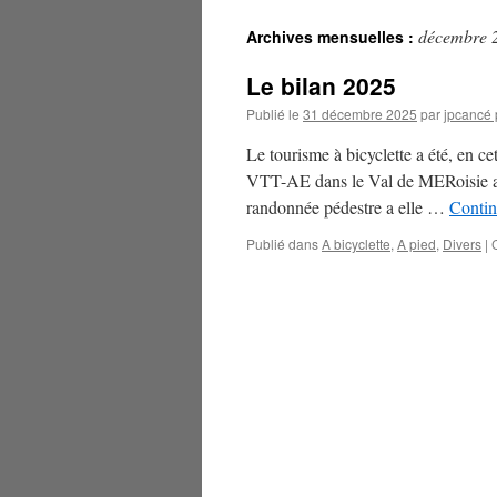
décembre 
Archives mensuelles :
Le bilan 2025
Publié le
31 décembre 2025
par
jpcancé 
Le tourisme à bicyclette a été, en c
VTT-AE dans le Val de MERoisie a 
randonnée pédestre a elle …
Contin
Publié dans
A bicyclette
,
A pied
,
Divers
|