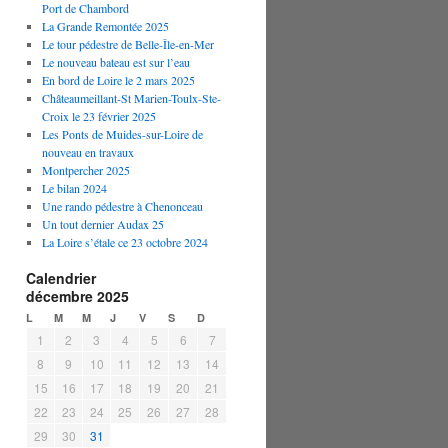
Port de Chambord
La Grande Remontée 2025
Le tour pédestre de Belle-Île-en-Mer
Le nouveau bateau est sur l’eau
En bord de Loire le 2 mars 2025
Châteaumeillant-St Marien-Toulx-Ste-
Croix le 23 février 2025
Les Ponts de Muides-sur-Loire de
nouveau en travaux
Montpercher 2025
Le bilan 2024
Une rando pédestre à Chenonceau
Un tout dernier Audax 25
La Loire s’étale ce 23 octobre 2024
Calendrier
décembre 2025
L
M
M
J
V
S
D
1
2
3
4
5
6
7
8
9
10
11
12
13
14
15
16
17
18
19
20
21
22
23
24
25
26
27
28
29
30
31