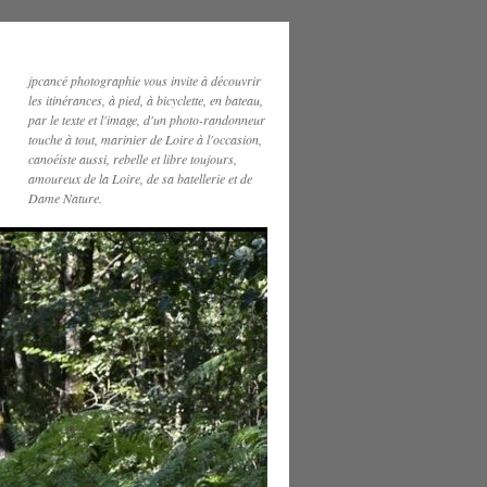
jpcancé photographie vous invite à découvrir
les itinérances, à pied, à bicyclette, en bateau,
par le texte et l'image, d'un photo-randonneur
touche à tout, marinier de Loire à l'occasion,
canoéiste aussi, rebelle et libre toujours,
amoureux de la Loire, de sa batellerie et de
Dame Nature.