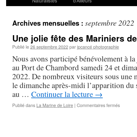
Naturalistes
d’Ailleurs
septembre 2022
Archives mensuelles :
Une jolie fête des Mariniers de
Publié le
26 septembre 2022
par
jpcancé photographie
Nous avons participé bénévolement à la j
au Port de Chambord samedi 24 et dim
2022. De nombreux visiteurs sous une m
le dimanche après-midi l’apparition du so
au …
Continuer la lecture
→
sur
Publié dans
La Marine de Loire
|
Commentaires fermés
Une
jolie
fête
des
Marinier