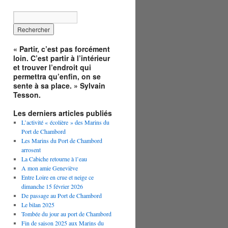
« Partir, c’est pas forcément
loin. C’est partir à l’intérieur
et trouver l’endroit qui
permettra qu’enfin, on se
sente à sa place. » Sylvain
Tesson.
Les derniers articles publiés
L’activité « écolière » des Marins du
Port de Chambord
Les Marins du Port de Chambord
arrosent
La Cabiche retourne à l’eau
A mon amie Geneviève
Entre Loire en crue et neige ce
dimanche 15 février 2026
De passage au Port de Chambord
Le bilan 2025
Tombée du jour au port de Chambord
Fin de saison 2025 aux Marins du