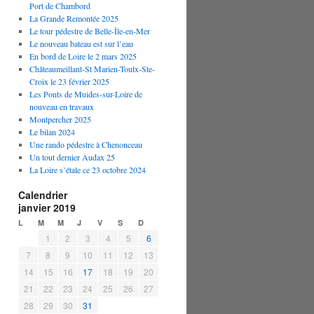
Port de Chambord
La Grande Remontée 2025
Le tour pédestre de Belle-Île-en-Mer
Le nouveau bateau est sur l’eau
En bord de Loire le 2 mars 2025
Châteaumeillant-St Marien-Toulx-Ste-
Croix le 23 février 2025
Les Ponts de Muides-sur-Loire de
nouveau en travaux
Montpercher 2025
Le bilan 2024
Une rando pédestre à Chenonceau
Un tout dernier Audax 25
La Loire s’étale ce 23 octobre 2024
Calendrier
janvier 2019
L
M
M
J
V
S
D
1
2
3
4
5
6
7
8
9
10
11
12
13
14
15
16
17
18
19
20
21
22
23
24
25
26
27
28
29
30
31