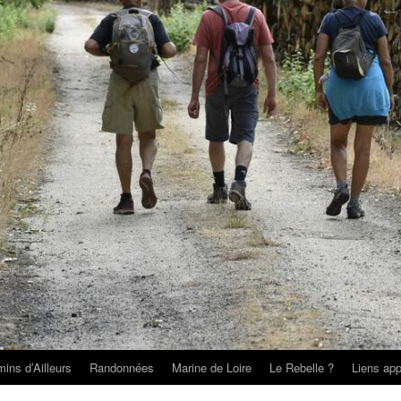
ins d’Ailleurs
Randonnées
Marine de Loire
Le Rebelle ?
Liens app