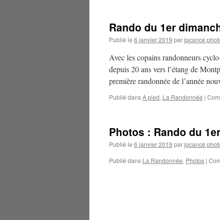
Rando du 1er dimanch
Publié le
6 janvier 2019
par
jpcancé phot
Avec les copains randonneurs cyclo-
depuis 20 ans vers l’étang de Montp
première randonnée de l’année nou
Publié dans
A pied
,
La Randonnée
|
Comm
Photos : Rando du 1er
Publié le
6 janvier 2019
par
jpcancé phot
Publié dans
La Randonnée
,
Photos
|
Com