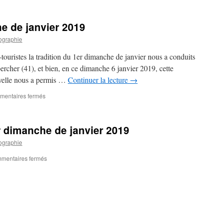
Avant
les
levées
e de janvier 2019
de
Loire
ographie
touristes la tradition du 1er dimanche de janvier nous a conduits
ercher (41), et bien, en ce dimanche 6 janvier 2019, cette
velle nous a permis …
Continuer la lecture
→
sur
entaires fermés
Rando
du
1er
 dimanche de janvier 2019
dimanche
de
ographie
janvier
2019
sur
mentaires fermés
Photos
:
Rando
du
1er
dimanche