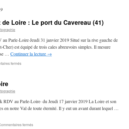
19
 de Loire : Le port du Cavereau (41)
tographie
au Parle-Loire·Jeudi 31 janvier 2019 Situé sur la rive gauche de
t-Cher) est équipé de trois cales abreuvoirs simples. Il mesure
pose …
Continuer la lecture
→
sur
aires fermés
Un
charmant
petit
ire
port
de
tographie
Loire
:
ok RDV au Parle-Loire· du Jeudi 17 janvier 2019 La Loire et son
Le
es en notre Val de toute éternité. Il y eut un avant durant lequel …
port
du
Cavereau
sur
Commentaires fermés
(41)