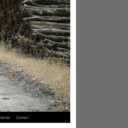
réciés
Contact