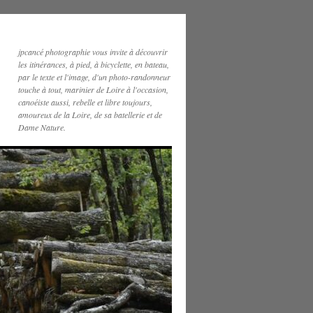
jpcancé photographie vous invite à découvrir
les itinérances, à pied, à bicyclette, en bateau,
par le texte et l'image, d'un photo-randonneur
touche à tout, marinier de Loire à l'occasion,
canoéiste aussi, rebelle et libre toujours,
amoureux de la Loire, de sa batellerie et de
Dame Nature.