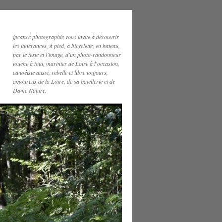
jpcancé photographie vous invite à découvrir
les itinérances, à pied, à bicyclette, en bateau,
par le texte et l'image, d'un photo-randonneur
touche à tout, marinier de Loire à l'occasion,
canoéiste aussi, rebelle et libre toujours,
amoureux de la Loire, de sa batellerie et de
Dame Nature.