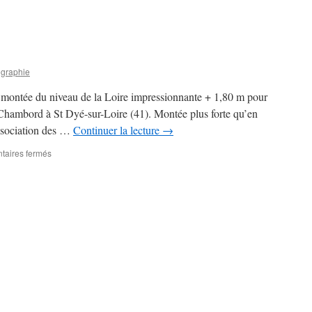
ographie
montée du niveau de la Loire impressionnante + 1,80 m pour
hambord à St Dyé-sur-Loire (41). Montée plus forte qu’en
ssociation des …
Continuer la lecture
→
sur
aires fermés
La
Loire
au
plus
haut