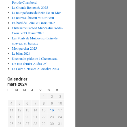
Port de Chambord
La Grande Remontée 2025
Le tour pédestre de Belle-Île-en-Mer
Le nouveau bateau est sur l’eau
En bord de Loire le 2 mars 2025
Châteaumeillant-St Marien-Toulx-Ste-
Croix le 23 février 2025
Les Ponts de Muides-sur-Loire de
nouveau en travaux
Montpercher 2025
Le bilan 2024
Une rando pédestre à Chenonceau
Un tout dernier Audax 25
La Loire s’étale ce 23 octobre 2024
Calendrier
mars 2024
L
M
M
J
V
S
D
1
2
3
4
5
6
7
8
9
10
11
12
13
14
15
16
17
18
19
20
21
22
23
24
25
26
27
28
29
30
31