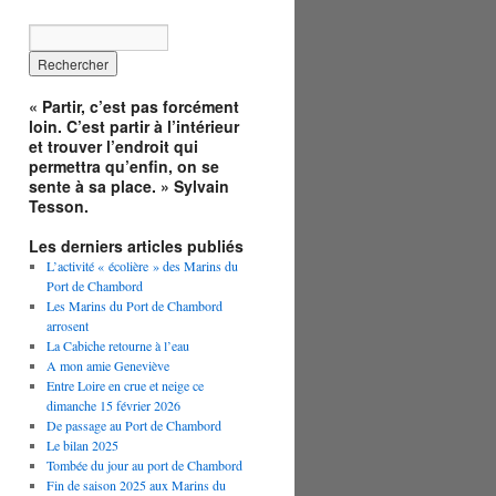
« Partir, c’est pas forcément
loin. C’est partir à l’intérieur
et trouver l’endroit qui
permettra qu’enfin, on se
sente à sa place. » Sylvain
Tesson.
Les derniers articles publiés
L’activité « écolière » des Marins du
Port de Chambord
Les Marins du Port de Chambord
arrosent
La Cabiche retourne à l’eau
A mon amie Geneviève
Entre Loire en crue et neige ce
dimanche 15 février 2026
De passage au Port de Chambord
Le bilan 2025
Tombée du jour au port de Chambord
Fin de saison 2025 aux Marins du