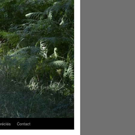
réciés
Contact