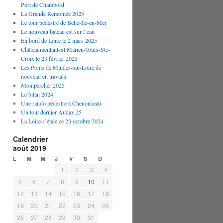
Port de Chambord
La Grande Remontée 2025
Le tour pédestre de Belle-Île-en-Mer
Le nouveau bateau est sur l’eau
En bord de Loire le 2 mars 2025
Châteaumeillant-St Marien-Toulx-Ste-
Croix le 23 février 2025
Les Ponts de Muides-sur-Loire de
nouveau en travaux
Montpercher 2025
Le bilan 2024
Une rando pédestre à Chenonceau
Un tout dernier Audax 25
La Loire s’étale ce 23 octobre 2024
Calendrier
août 2019
L
M
M
J
V
S
D
1
2
3
4
5
6
7
8
9
10
11
12
13
14
15
16
17
18
19
20
21
22
23
24
25
26
27
28
29
30
31