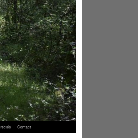
réciés
Contact