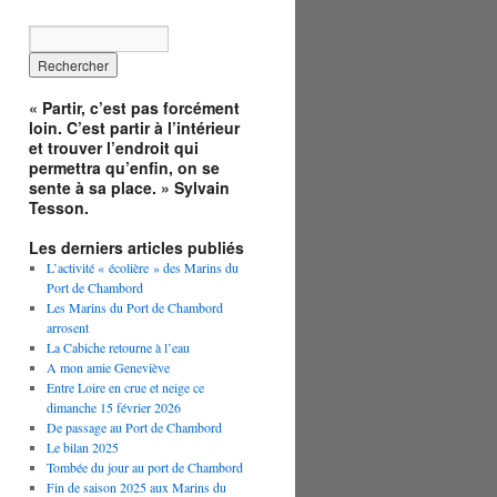
« Partir, c’est pas forcément
loin. C’est partir à l’intérieur
et trouver l’endroit qui
permettra qu’enfin, on se
sente à sa place. » Sylvain
Tesson.
Les derniers articles publiés
L’activité « écolière » des Marins du
Port de Chambord
Les Marins du Port de Chambord
arrosent
La Cabiche retourne à l’eau
A mon amie Geneviève
Entre Loire en crue et neige ce
dimanche 15 février 2026
De passage au Port de Chambord
Le bilan 2025
Tombée du jour au port de Chambord
Fin de saison 2025 aux Marins du