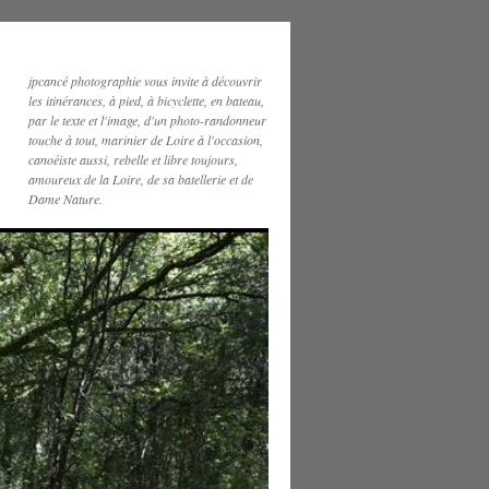
jpcancé photographie vous invite à découvrir
les itinérances, à pied, à bicyclette, en bateau,
par le texte et l'image, d'un photo-randonneur
touche à tout, marinier de Loire à l'occasion,
canoéiste aussi, rebelle et libre toujours,
amoureux de la Loire, de sa batellerie et de
Dame Nature.