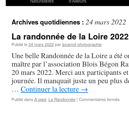
Naturalistes
d’Ailleurs
24 mars 2022
Archives quotidiennes :
La randonnée de la Loire 2022
Publié le
24 mars 2022
par
jpcancé photographie
Une belle Randonnée de la Loire a été o
maître par l’association Blois Bégon R
20 mars 2022. Merci aux participants et
journée. Il manquait juste un peu plus d
…
Continuer la lecture
→
sur
Publié dans
A pied
,
La Randonnée
|
Commentaires fermés
La
rand
de
la
Loire