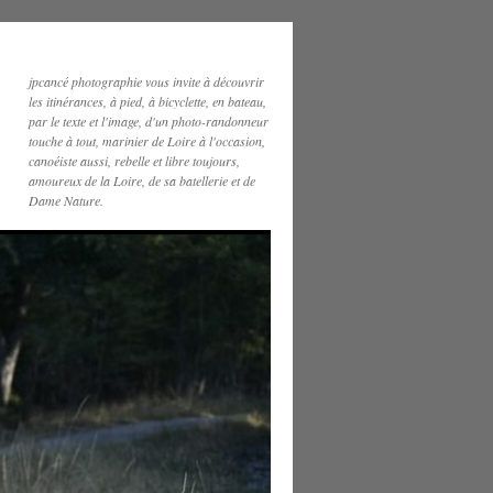
jpcancé photographie vous invite à découvrir
les itinérances, à pied, à bicyclette, en bateau,
par le texte et l'image, d'un photo-randonneur
touche à tout, marinier de Loire à l'occasion,
canoéiste aussi, rebelle et libre toujours,
amoureux de la Loire, de sa batellerie et de
Dame Nature.