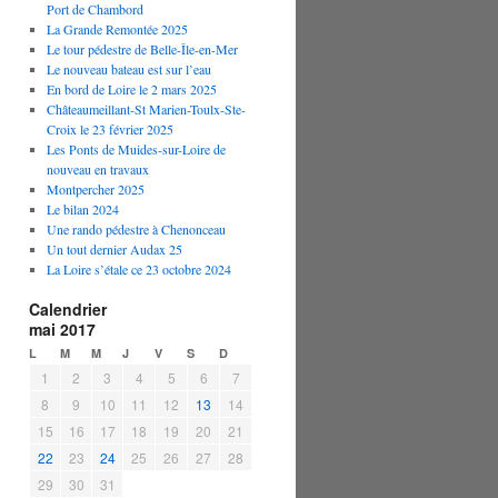
Port de Chambord
La Grande Remontée 2025
Le tour pédestre de Belle-Île-en-Mer
Le nouveau bateau est sur l’eau
En bord de Loire le 2 mars 2025
Châteaumeillant-St Marien-Toulx-Ste-
Croix le 23 février 2025
Les Ponts de Muides-sur-Loire de
nouveau en travaux
Montpercher 2025
Le bilan 2024
Une rando pédestre à Chenonceau
Un tout dernier Audax 25
La Loire s’étale ce 23 octobre 2024
Calendrier
mai 2017
L
M
M
J
V
S
D
1
2
3
4
5
6
7
8
9
10
11
12
13
14
15
16
17
18
19
20
21
22
23
24
25
26
27
28
29
30
31