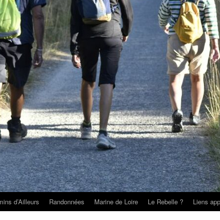
ins d’Ailleurs
Randonnées
Marine de Loire
Le Rebelle ?
Liens app