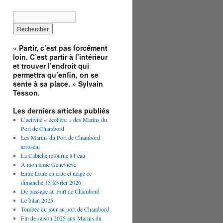
« Partir, c’est pas forcément
loin. C’est partir à l’intérieur
et trouver l’endroit qui
permettra qu’enfin, on se
sente à sa place. » Sylvain
Tesson.
Les derniers articles publiés
L’activité « écolière » des Marins du
Port de Chambord
Les Marins du Port de Chambord
arrosent
La Cabiche retourne à l’eau
A mon amie Geneviève
Entre Loire en crue et neige ce
dimanche 15 février 2026
De passage au Port de Chambord
Le bilan 2025
Tombée du jour au port de Chambord
Fin de saison 2025 aux Marins du