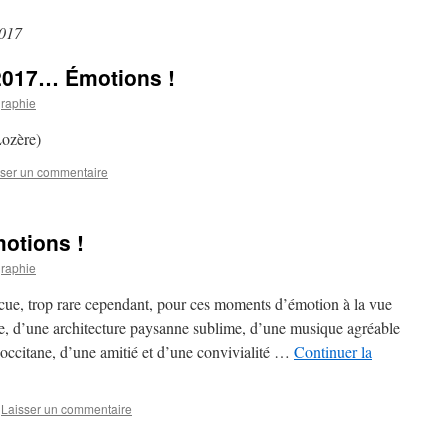
2017
2017… Émotions !
graphie
Lozère)
sser un commentaire
otions !
graphie
vécue, trop rare cependant, pour ces moments d’émotion à la vue
e, d’une architecture paysanne sublime, d’une musique agréable
ccitane, d’une amitié et d’une convivialité …
Continuer la
Laisser un commentaire