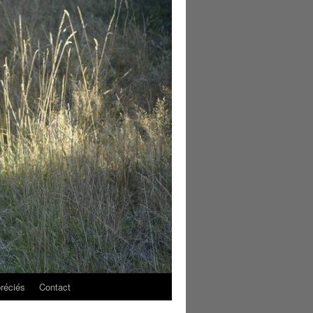
réciés
Contact