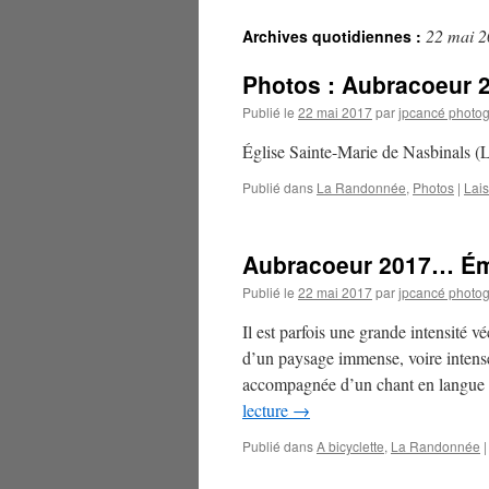
22 mai 
Archives quotidiennes :
Photos : Aubracoeur 
Publié le
22 mai 2017
par
jpcancé photo
Église Sainte-Marie de Nasbinals (
Publié dans
La Randonnée
,
Photos
|
Lai
Aubracoeur 2017… Ém
Publié le
22 mai 2017
par
jpcancé photo
Il est parfois une grande intensité 
d’un paysage immense, voire intens
accompagnée d’un chant en langue o
lecture
→
Publié dans
A bicyclette
,
La Randonnée
|