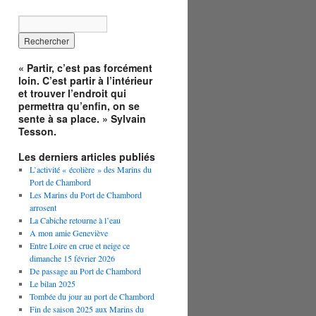
« Partir, c’est pas forcément
loin. C’est partir à l’intérieur
et trouver l’endroit qui
permettra qu’enfin, on se
sente à sa place. » Sylvain
Tesson.
Les derniers articles publiés
L’activité « écolière » des Marins du
Port de Chambord
Les Marins du Port de Chambord
arrosent
La Cabiche retourne à l’eau
A mon amie Geneviève
Entre Loire en crue et neige ce
dimanche 15 février 2026
De passage au Port de Chambord
Le bilan 2025
Tombée du jour au port de Chambord
Fin de saison 2025 aux Marins du