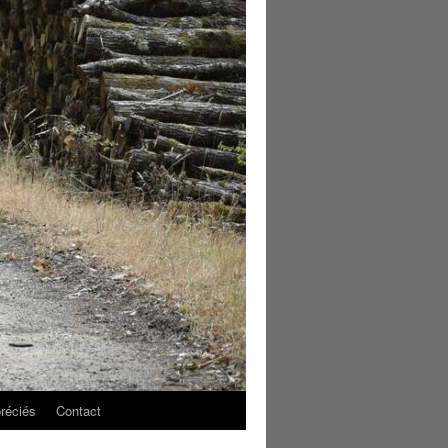
réciés
Contact