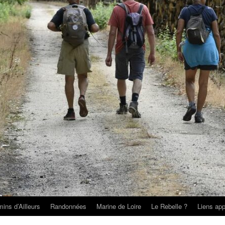
ins d’Ailleurs
Randonnées
Marine de Loire
Le Rebelle ?
Liens app