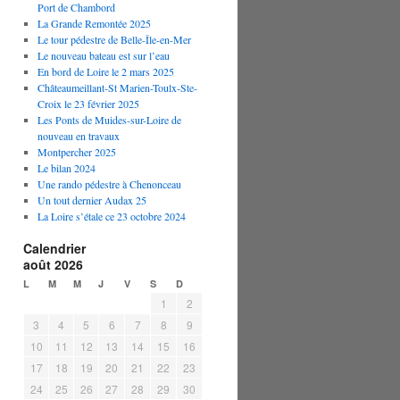
Port de Chambord
La Grande Remontée 2025
Le tour pédestre de Belle-Île-en-Mer
Le nouveau bateau est sur l’eau
En bord de Loire le 2 mars 2025
Châteaumeillant-St Marien-Toulx-Ste-
Croix le 23 février 2025
Les Ponts de Muides-sur-Loire de
nouveau en travaux
Montpercher 2025
Le bilan 2024
Une rando pédestre à Chenonceau
Un tout dernier Audax 25
La Loire s’étale ce 23 octobre 2024
Calendrier
août 2026
L
M
M
J
V
S
D
1
2
3
4
5
6
7
8
9
10
11
12
13
14
15
16
17
18
19
20
21
22
23
24
25
26
27
28
29
30