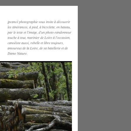
jpcancé photographie vous invite à découvrir
les itinérances, à pied, à bicyclette, en bateau,
par le texte et l'image, d'un photo-randonneur
touche à tout, marinier de Loire à l'occasion,
canoéiste aussi, rebelle et libre toujours,
amoureux de la Loire, de sa batellerie et de
Dame Nature.